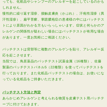
っても、化粧品やシャンプーのアレルギーを起こしているのかも
しれません。
慢性的に繰り返す湿疹、接触皮膚炎（かぶれ）、汗疱性湿疹（異
汗性湿疹）、扁平苔癬、掌蹠膿疱症の患者様の中にはパッチテス
トにより原因がわかる方もいらっしゃいます。症状と何らかのア
レルゲンの関係性が疑わしい場合にはパッチテストが有用な場合
があります。一度お気軽にご相談ください。
パッチテストは背部等に複数のアレルゲンを貼り、アレルギー反
応を起こさせます。
当院では、鳥居薬品のパッチテスト試薬金属（16種類）、佐藤
製薬のパッチテストパネルS（22種類）を使ってパッチテストを
行っております。また化粧品パッチテストの場合は、お使いにな
っている化粧品をご持参いただきます。
パッチテスト方法と判定
あらかじめアレルゲンと考えられる物質を皮膚テスト用パッチテ
ープに付けておきます。