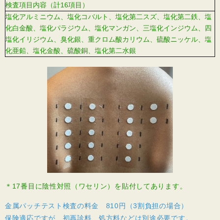
検査項目内容（計16項目）
塩化アルミニウム、塩化コバルト、塩化第二スズ、塩化第二鉄、塩
化白金酸、塩化パラジウム、塩化マンガン、三塩化インジウム、四
塩化イリジウム、臭化銀、重クロム酸カリウム、硫酸ニッケル、塩
化亜鉛、塩化金酸、硫酸銅、塩化第二水銀
＊17番目に陰性対照（ワセリン）を貼付してあります。
金属パッチテスト検査の料金 810円（3割負担の場合）
保険適応ですが、初再診料、処方料などは別途必要です。