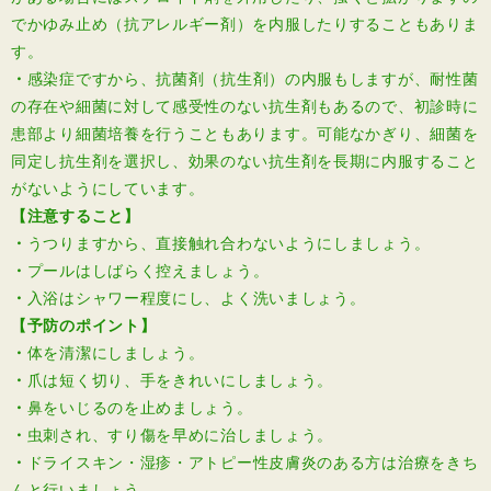
でかゆみ止め（抗アレルギー剤）を内服したりすることもありま
す。
・
感染症ですから、抗菌剤（抗生剤）の内服もしますが、耐性菌
の存在や細菌に対して感受性のない抗生剤もあるので、初診時に
患部より細菌培養を行うこともあります。可能なかぎり、細菌を
同定し抗生剤を選択し、効果のない抗生剤を長期に内服すること
がないようにしています。
【注意すること】
・
うつりますから、直接触れ合わないようにしましょう。
・
プールはしばらく控えましょう。
・
入浴はシャワー程度にし、よく洗いましょう。
【予防のポイント】
・
体を清潔にしましょう。
・
爪は短く切り、手をきれいにしましょう。
・
鼻をいじるのを止めましょう。
・
虫刺され、すり傷を早めに治しましょう。
・
ドライスキン・湿疹・アトピー性皮膚炎のある方は治療をきち
んと行いましょう。