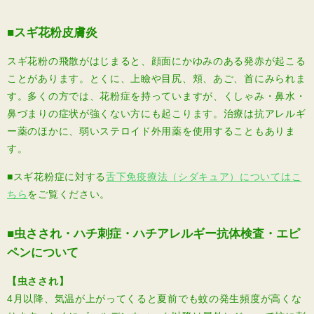
■スギ花粉皮膚炎
スギ花粉の飛散がはじまると、顔面にかゆみのある発赤が起こる
ことがあります。とくに、上瞼や目尻、頬、あご、首にみられま
す。多くの方では、花粉症を持っていますが、くしゃみ・鼻水・
鼻づまりの症状が強くない方にも起こります。治療は抗アレルギ
ー薬のほかに、弱いステロイド外用薬を使用することもありま
す。
■スギ花粉症に対する
舌下免疫療法（シダキュア）についてはこ
ちら
をご覧ください。
■虫さされ・ハチ刺症・ハチアレルギー抗体検査・エピ
ペンについて
【虫さされ】
4月以降、気温が上がってくると夏前でも蚊の発生頻度が高くな