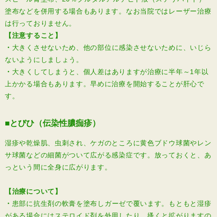
塗布などを併用する場合もあります。なお当院ではレーザー治療
は行っておりません。
【注意すること】
・
大きくさせないため、他の部位に感染させないために、いじら
ないようにしましょう。
・
大きくしてしまうと、個人差はありますが治療に半年～1年以
上かかる場合もあります。早めに治療を開始することが肝心で
す。
■とびひ（伝染性膿痂疹）
湿疹や乾燥肌、虫刺され、ケガのところに黄色ブドウ球菌やレン
サ球菌などの細菌がついて広がる感染症です。放っておくと、あ
っという間に全身に広がります。
【治療について】
・
患部に抗生剤の軟膏を塗布しガーゼで覆います。もともと湿疹
がある場合にはステロイド剤を外用したり、搔くと拡がりますの