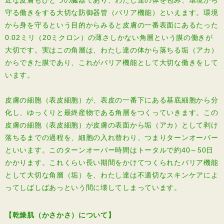
近な皮膚もひとつの臓器であり、わたし達の体を包み、環境から
守る働きをする大切な防御器管（バリア機能）といえます。環境
から身を守るという目的からみると皮膚の一番表面にあるたった
0.02ミリ（20ミクロン）の薄さしかない角層という膜の働きが
大切です。実はこの角層は、わたし達の体から落ちる垢（アカ）
からできた膜であり、これがバリア機能として大切な働きをして
います。
皮膚の細胞（表皮細胞）が、表皮の一番下にある基底細胞から分
化し、ゆっくりと最終産物である角層をつくっていきます。この
皮膚の細胞（表皮細胞）が皮膚の表面から垢（アカ）として剥け
落ちるまでの過程を、細胞の入れ替わり、つまりターンオーバー
といいます。このターンオーバー時間はトータルで約40～50日
かかります。これくらい長い期間をかけてつくられたバリア機能
として大切な角層（垢）を、わたし達は不適切なスキンケアによ
ってしばしばあっという間に壊してしまっています。
【乾燥肌（かさかさ）について】