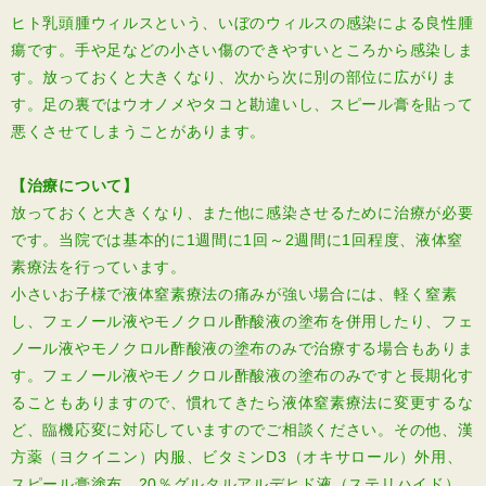
ヒト乳頭腫ウィルスという、いぼのウィルスの感染による良性腫
瘍です。手や足などの小さい傷のできやすいところから感染しま
す。放っておくと大きくなり、次から次に別の部位に広がりま
す。足の裏ではウオノメやタコと勘違いし、スピール膏を貼って
悪くさせてしまうことがあります。
【治療について】
放っておくと大きくなり、また他に感染させるために治療が必要
です。当院では基本的に1週間に1回～2週間に1回程度、液体窒
素療法を行っています。
小さいお子様で液体窒素療法の痛みが強い場合には、軽く窒素
し、フェノール液やモノクロル酢酸液の塗布を併用したり、フェ
ノール液やモノクロル酢酸液の塗布のみで治療する場合もありま
す。フェノール液やモノクロル酢酸液の塗布のみですと長期化す
ることもありますので、慣れてきたら液体窒素療法に変更するな
ど、臨機応変に対応していますのでご相談ください。その他、漢
方薬（ヨクイニン）内服、ビタミンD3（オキサロール）外用、
スピール膏塗布、20％グルタルアルデヒド液（ステリハイド）