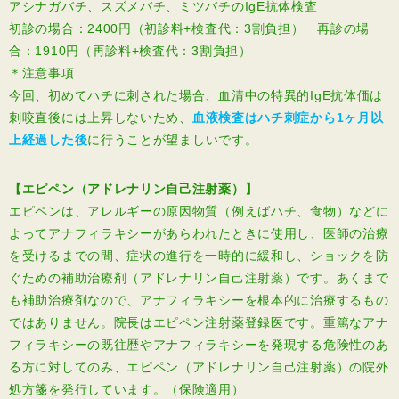
アシナガバチ、スズメバチ、ミツバチのIgE抗体検査
初診の場合：2400円（初診料+検査代：3割負担） 再診の場
合：1910円（再診料+検査代：3割負担）
＊注意事項
今回、初めてハチに刺された場合、血清中の特異的IgE抗体価は
刺咬直後には上昇しないため、
血液検査はハチ刺症から1ヶ月以
上経過した後
に行うことが望ましいです。
【エピペン（アドレナリン自己注射薬）】
エピペンは、アレルギーの原因物質（例えばハチ、食物）などに
よってアナフィラキシーがあらわれたときに使用し、医師の治療
を受けるまでの間、症状の進行を一時的に緩和し、ショックを防
ぐための補助治療剤（アドレナリン自己注射薬）です。あくまで
も補助治療剤なので、アナフィラキシーを根本的に治療するもの
ではありません。院長はエピペン注射薬登録医です。重篤なアナ
フィラキシーの既往歴やアナフィラキシーを発現する危険性のあ
る方に対してのみ、エピペン（アドレナリン自己注射薬）の院外
処方箋を発行しています。（保険適用）