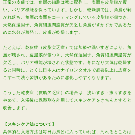
正常の皮膚では、角層の細胞は密に配列し、表面を皮脂膜が覆
い、バリア機能を保っています。しかし、乾燥肌では、角層が剥
がれ落ち、角層の表面をコーティングしている皮脂膜が傷つき、
天然保湿因子、角質細胞間脂質が欠乏し角層がすかすかであるた
めに水分が蒸発し、皮膚が乾燥します。
たとえば、乾皮症（皮脂欠乏症）では加齢や洗いすぎにより、角
層が壊され、皮脂膜が傷つき、天然保湿因子、角質細胞間脂質が
欠乏し、バリア機能が壊された状態です。冬になり大気は乾燥す
ると同時に、とくに日本人はナイロンタオルで必要以上に皮膚を
こすって洗う習慣があるために悪化しやすくなります。
こうした乾皮症（皮脂欠乏症）の場合は、洗いすぎ・擦りすぎを
やめて、入浴後に保湿剤を外用してスキンケアをきちんとすると
改善します。
【スキンケア法について】
具体的な入浴方法は毎日お風呂に入っていれば、汚れるところは