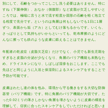
別にして、石鹸をつかってごしごし洗う必要はありません。特に
すね（下腿伸側）、おなか（側腹部）など皮脂が欠乏しやすいと
ころでは、極端に言うと水で流す程度か固形の石鹸を軽く泡立て
る程度で充分です。というのは角層は何もしないでも1日に1層
ずつ、表面から垢（アカ）としてむけ落ちるからです。いくら、
さっぱりとして気持ちがいからといっても、乾布摩擦のようにど
んなに擦っても鉄のような皮膚に鍛えることはできません。
年配者の乾皮症（皮脂欠乏症）だけでなく、小児でも新生児期を
すぎると皮脂の分泌が少なくなり、角層のバリア機能も未熟なた
め、ドライスキンになり、しばしば湿疹をおこします。ここでも
先ほどと同じように入浴と保湿剤によるスキンケアをすることで
予防が可能です。
皮膚はわたし達の体を包み、環境から守る働きをする大切な防御
器管（バリア機能）です。特に角層のバリア機能が大切です。た
った0.02ミリの薄さしかない角層を壊さないように皮膚の構造を
理解して、症状に合ったスキンケアをしていただければと思いま