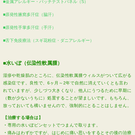
■金属アレルギー・パッチテストパネル（S）
■原発性腋窩多汗症（脇汗）
■原発性手掌多汗症（手汗）
■舌下免疫療法（スギ花粉症・ダニアレルギー）
■水いぼ（伝染性軟属腫）
湿疹や乾燥肌のところに、伝染性軟属腫ウィルスがついて広がる
感染症です。良性で、6ヶ月～2年で自然に消えていくとも言わ
れていますが、少しづつ大きくなり、他人にうつるために早期に
（数が少ないうちに）処置することが望ましいです。もちろん、
放っておいても構いませんので、強制的にとることはしません。
【治療する場合は】
・
専用の水いぼピンセットでつまんで取ります。
・
痛みはわずかですが、はじめに痛い思いをするとその後の治療