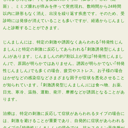
斑）、ミミズ腫れが痒みを伴って突然現れ、数時間から24時間
以内に跡形もなく消え、出没を繰り返す疾患です。そのため、受
診時には発疹が消えていることも多いですが、経過からじんまし
んと診断することができます。
じんましんには、特定の刺激や誘因なくあらわれる｢特発性じん
ましん｣と特定の刺激に反応してあらわれる｢刺激誘発型じんまし
ん｣があります。じんましんの約7割以上が実は｢特発性じんまし
ん｣で、原因が明らかではありません。誘因が明らかでない｢特発
性じんましん｣でも多くの場合、疲労やストレス、お子様の場合
はかぜなどの感染症などさまざまな因子が症状を悪化させること
が知られています。｢刺激誘発型じんましん｣には食べ物、お薬、
日光、寒冷、温熱、運動、発汗、摩擦などが誘因となることがあ
ります。
治療は、特定の刺激に反応して症状があらわれるタイプの場合に
は、刺激を避けることが重要であり、自発的に症状があらわれる
タイプの｢特発性じんましん｣の場合では、抗ヒスタミン薬内服が