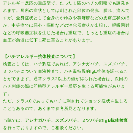
アレルギー反応の重症型で、たった１匹のハチの刺咬でも誘発さ
れます。局所の症状としては刺された部位の発赤、腫れ、痛みで
すが、全身症状として全身のかゆみや蕁麻疹などの皮膚症状のほ
か、中等症では悪心・嘔吐などの消化器症状が出現し、呼吸困難
などの呼吸器症状を生じた場合は重症で、もっとも重症の場合は
血圧が急激に低下し死に至ることがあります。
【ハチアレルギー抗体検査について】
検査としては、ハチ刺症であれば、アシナガバチ、スズメバチ、
ミツバチについて血液検査で、ハチ毒特異的IgE抗体を調べるこ
とができます。通常クラス2以上の値が得られた場合は、次回の
ハチ刺症の際に即時型アレルギー反応を生じる可能性がありま
す。
ただ、クラス0であってもハチに刺されてショック症状を生じる
こともあるので、あくまで参考所見となります。
当院では、
アシナガバチ、スズメバチ、ミツバチのI
gE
抗体検査
を行っておりますので、ご相談ください。