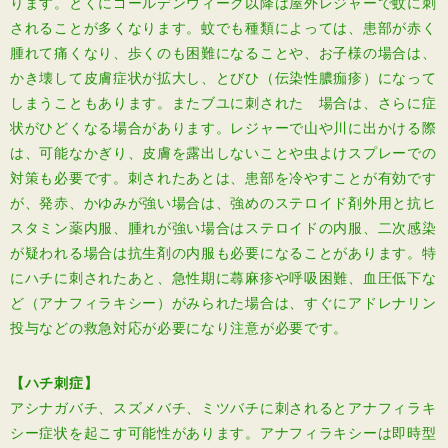
ります。とくにゴールデンウィーク以降は屋外レジャーで蚊に刺
されることが多くなります。蚊でも種類によっては、患部が赤く
腫れて痛くなり、歩くのも困難になることや、お子様の場合は、
かき壊して皮膚症状が拡大し、とびひ（伝染性膿痂疹）になって
しまうこともあります。またブユに刺された 場合は、さらに症
状がひどくなる場合があります。レジャーで山や川に出かける際
は、可能なかぎり、皮膚を露出しないことや虫よけスプレーでの
対策も必要です。刺されたあとは、患部を冷やすことが有効です
が、発赤、かゆみが強い場合は、強めのステロイド剤外用と抗ヒ
スタミン薬内服、腫れが強い場合はステロイドの内服、二次感染
が疑われる場合は抗生剤の内服も必要になることがあります。特
にハチに刺されたあと、急性期に蕁麻疹や呼吸困難、血圧低下な
ど（アナフィラキシー）がみられた場合は、すぐにアドレナリン
投与などの救急対応が必要になり注意が必要です。
【ハチ刺症】
アシナガバチ、スズメバチ、ミツバチに刺されるとアナフィラキ
シー症状を起こす可能性があります。アナフィラキシーは即時型