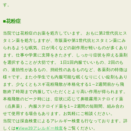
す。
■花粉症
当院では花粉症のお薬を処方しています。 おもに第
2
世代抗ヒス
タミン薬を処方しますが、市販薬や第
1
世代抗ヒスタミン薬にみ
られるような眠気、口が渇くなどの副作用が軽いものが多くあり
ます。仕事や学業に支障をきたさず、しっかり症状を抑える薬剤
を選択することが大切です。
1
日
1
回内服でいいもの、
2
回のも
の、速効性があるもの、持続性のあるものなど、各薬剤の特徴は
様々です。また小学生でも内服可能な眠くなりにくい錠剤もあり
ます。少なくともスギ花粉飛散が本格化する
1
～
2
週間前から飛
散終了時期まで内服していただくとより高い作用が得られます。
本格飛散のピーク時には、症状に応じて鼻噴霧用ステロイド薬
（点鼻薬）、内服ステロイド薬を
1
～
2
週間の短期間、組み合わ
せて使用する場合もあります。お気軽にご相談ください。
当院では採血検査によるアレルギー検査も行なっております。詳
しくは
■View39アレルギー検査
をご覧ください。