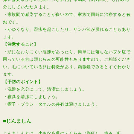
分にしていただきます。
・
家族間で感染することが多いので、家族で同時に治療すると有
効です。
・
かゆくなり、湿疹を起こしたり、リンパ節が腫れることもあり
ます。
【注意すること】
・
頭になおりにくい湿疹があったり、簡単には落ちないフケ症で
困っている方は頭じらみの可能性もありますので、ご相談くださ
い。毛についている卵は特徴があり、顕微鏡でみるとすぐわかり
ます。
【予防のポイント】
・
洗髪を充分にして、清潔にしましょう。
・
寝具を清潔にしましょう。
・
帽子・ブラシ・タオルの共有は避けましょう。
■じんましん
じんましんとは、小さな皮膚のふくらみ（膨疹）、赤み（紅