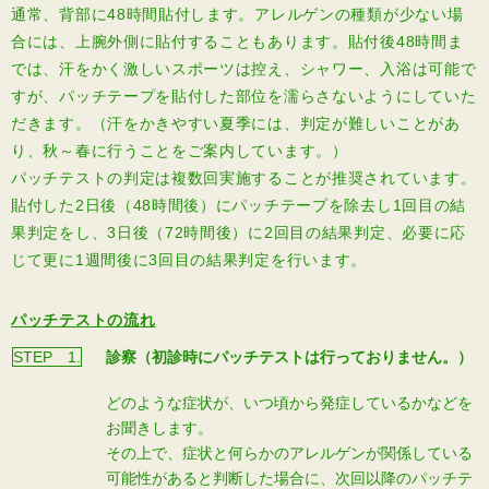
通常、背部に48時間貼付します。アレルゲンの種類が少ない場
合には、上腕外側に貼付することもあります。貼付後48時間ま
では、汗をかく激しいスポーツは控え、シャワー、入浴は可能で
すが、パッチテープを貼付した部位を濡らさないようにしていた
だきます。（汗をかきやすい夏季には、判定が難しいことがあ
り、秋～春に行うことをご案内しています。）
パッチテストの判定は複数回実施することが推奨されています。
貼付した2日後（48時間後）にパッチテープを除去し1回目の結
果判定をし、3日後（72時間後）に2回目の結果判定、必要に応
じて更に1週間後に3回目の結果判定を行います。
パッチテストの流れ
STEP 1.
診察（初診時にパッチテストは行っておりません。）
どのような症状が、いつ頃から発症しているかなどを
お聞きします。
その上で、症状と何らかのアレルゲンが関係している
可能性があると判断した場合に、次回以降のパッチテ