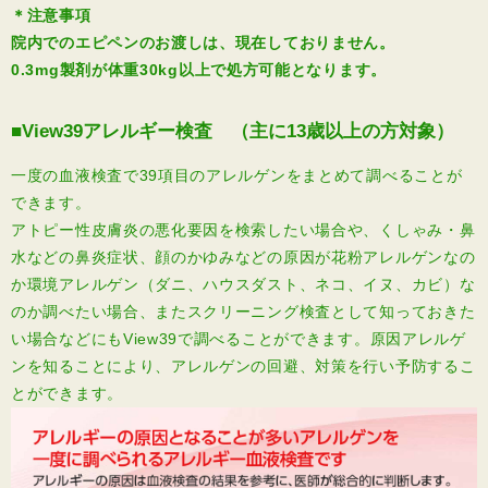
＊注意事項
院内でのエピペンのお渡しは、現在しておりません。
0.3m
g
製剤が体重30
kg
以上で処方可能となります。
■View39アレルギー検査 （主に13歳以上の方対象）
一度の血液検査で39項目のアレルゲンをまとめて調べることが
できます。
アトピー性皮膚炎の悪化要因を検索したい場合や、くしゃみ・鼻
水などの鼻炎症状、顔のかゆみなどの原因が花粉アレルゲンなの
か環境アレルゲン（ダニ、ハウスダスト、ネコ、イヌ、カビ）な
のか調べたい場合、またスクリーニング検査として知っておきた
い場合などにもView39で調べることができます。原因アレルゲ
ンを知ることにより、アレルゲンの回避、対策を行い予防するこ
とができます。