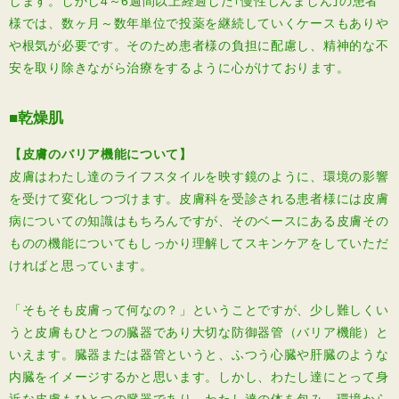
します。しかし4～6週間以上経過した｢慢性じんましん｣の患者
様では、数ヶ月～数年単位で投薬を継続していくケースもありや
や根気が必要です。そのため患者様の負担に配慮し、精神的な不
安を取り除きながら治療をするように心がけております。
■乾燥肌
【皮膚のバリア機能について】
皮膚はわたし達のライフスタイルを映す鏡のように、環境の影響
を受けて変化しつづけます。皮膚科を受診される患者様には皮膚
病についての知識はもちろんですが、そのベースにある皮膚その
ものの機能についてもしっかり理解してスキンケアをしていただ
ければと思っています。
「そもそも皮膚って何なの？」ということですが、少し難しくい
うと皮膚もひとつの臓器であり大切な防御器管（バリア機能）と
いえます。臓器または器管というと、ふつう心臓や肝臓のような
内臓をイメージするかと思います。しかし、わたし達にとって身