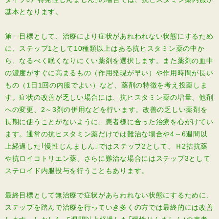
基本となります。
第一目標として、治療により症状があれわれない状態にするため
に、ステップ1として10種類以上はある抗ヒスタミン薬の中か
ら、なるべく眠くなりにくい薬剤を選択します。また薬剤の血中
の濃度がすぐに高まるもの（作用発現が早い）や作用時間が長い
もの（1日1回の内服でよい）など、薬剤の特徴を考え投薬しま
す。症状の改善が乏しい場合には、抗ヒスタミン薬の増量、他剤
への変更、2～3剤の併用などを行います。改善の乏しい薬剤を
長期に使うことがないように、患者様に合った治療を心がけてい
ます。通常の抗ヒスタミン薬だけでは難治な場合や4～6週間以
上経過した｢慢性じんましん｣ではステップ2として、Ｈ2拮抗薬
や抗ロイコトリエン薬、さらに難治な場合にはステップ3として
ステロイド内服投与を行うこともあります。
最終目標として無治療で症状があらわれない状態にするために、
ステップを踏んで治療を行っていき多くの方では最終的には改善