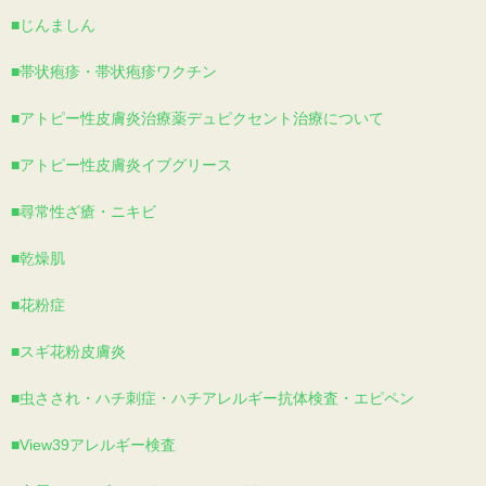
■じんましん
■帯状疱疹・帯状疱疹ワクチン
■アトピー性皮膚炎治療薬デュピクセント治療について
■アトピー性皮膚炎イブグリース
■尋常性ざ瘡・ニキビ
■乾燥肌
■花粉症
■スギ花粉皮膚炎
■虫さされ・ハチ刺症・ハチアレルギー抗体検査・エピペン
■View39アレルギー検査